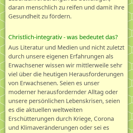
Als Gesellschaft reifen - Ressourcen stärken
daran menschlich zu reifen und damit ihre
Unsere Angebote für Deinen Lebensgarten
Gesundheit zu fördern.
Bildung
Bildung & Lernen
Christlich-integrativ - was bedeutet das?
Leben und Reife 18plus - Das Online-Handbuch
Aus Literatur und Medien und nicht zuletzt
durch unsere eigenen Erfahrungen als
Vorträge
Erwachsener wissen wir mittlerweile sehr
Beratung
viel über die heutigen Herausforderungen
Beratung & Seelsorge
von Erwachsenen. Seien es unser
Beratung mit dem Leben&Reife18plus-Konzept
moderner herausfordernder Alltag oder
Beratung via Telefon/Video
unsere persönlichen Lebenskrisen, seien
es die aktuellen weltweiten
Zart besaitet - Beratung für Hochsensible
Erschütterungen durch Kriege, Corona
Beratung für Ihr Büro
und Klimaveränderungen oder sei es
Brückenzeit - Beratung vor und nach einer