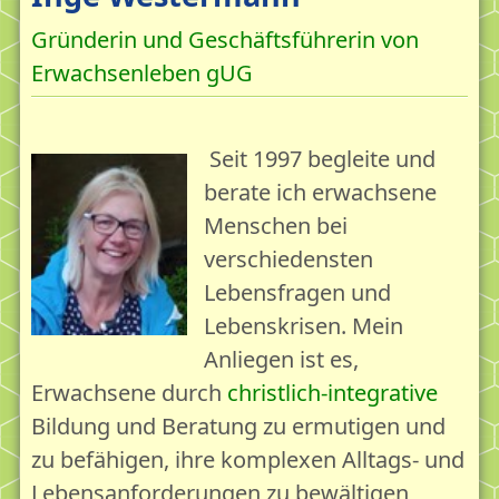
Verbunden mit...
Gründerin und Geschäftsführerin von
Kontakt und Anfahrt
Erwachsenleben gUG
Die erschöpfte Gesellschaft
Die Erschöpfungskrise des Erwachsenen - Die Lage
Seit 1997 begleite und
Erschöpfungsdepression - Depression
berate ich erwachsene
Der erschöpfte Erwachsene
Menschen bei
verschiedensten
Die erschöpfte Gesellschaft
Lebensfragen und
Erschöpfung als Aufgabe und Chance
Lebenskrisen. Mein
Leben & Reife 18plus
Anliegen ist es,
Erwachsene durch
christlich-integrative
Leben & Reife 18plus - Das Ermutigungskonzept
Bildung und Beratung zu ermutigen und
Lebensgartenpflege mit Bildung, Beratung,
zu befähigen, ihre komplexen Alltags- und
Begegnung
Lebensanforderungen zu bewältigen,