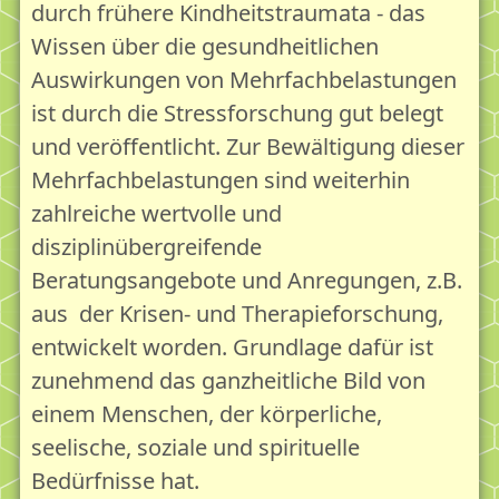
durch frühere Kindheitstraumata - das
Therapie
Wissen über die gesundheitlichen
Erntezeit55plus - Beratung für ein gutes Altern
Auswirkungen von Mehrfachbelastungen
Wenn nichts mehr geht...
ist durch die Stressforschung gut belegt
Begegnung
und veröffentlicht. Zur Bewältigung dieser
Mehrfachbelastungen sind weiterhin
Vom Wert der Begegnung
zahlreiche wertvolle und
Stadtteil und Quartier als Begegnungsraum
disziplinübergreifende
"Mein" Eversten
Beratungsangebote und Anregungen, z.B.
Kindheit im früheren Eversten
aus der Krisen- und Therapieforschung,
Mein Engagement in Eversten
entwickelt worden. Grundlage dafür ist
zunehmend das ganzheitliche Bild von
Unsere Angebote im Überblick
einem Menschen, der körperliche,
Lebensgartenpflege im Überblick
seelische, soziale und spirituelle
Webshop
Bedürfnisse hat.