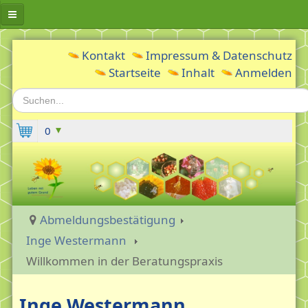
Erwachsenleben gUG
Kontakt
Impressum & Datenschutz
Startseite
Inhalt
Anmelden
Aktuelles
Suchen...
Inge Westermann
Berufliche Vita
0
Meine Geschichte
Meine Motivation: Gesundheit fördern -
Depression vorbeugen
Gründung und Zweck
Abmeldungsbestätigung
Fördern & Mitmachen
Inge Westermann
Willkommen in der Beratungspraxis
Gästebuch
Spenden
Inge Westermann