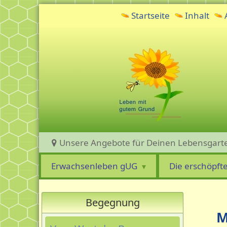
Startseite
Inhalt
Unsere Angebote für Deinen Lebensgart
Erwachsenleben gUG
Die erschöpft
Begegnung
M