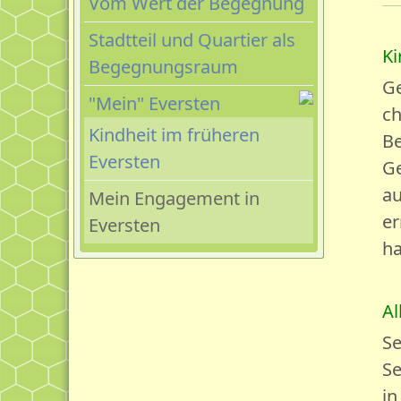
Vom Wert der Begegnung
Stadtteil und Quartier als
Ki
Begegnungsraum
Ge
"Mein" Eversten
ch
Kindheit im früheren
Be
Eversten
Ge
au
Mein Engagement in
er
Eversten
ha
Al
Se
Se
in