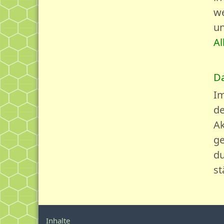
we
un
Al
Da
Im
de
Ak
ge
du
st
Inhalte