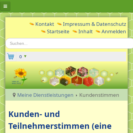
Erwachsenleben gUG
Kontakt
Impressum & Datenschutz
Startseite
Inhalt
Anmelden
Aktuelles
Suchen...
Inge Westermann
Berufliche Vita
0
Meine Geschichte
Meine Motivation: Gesundheit fördern -
Depression vorbeugen
Gründung und Zweck
Meine Dienstleistungen
Kundenstimmen
Fördern & Mitmachen
Kunden- und
Gästebuch
Teilnehmerstimmen (eine
Spenden