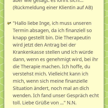
aber wie gesagt: es lohnt sich!..."
Therapie
(Rückmeldung einer Klientin auf AB)
Erntezeit55plus - Beratung für ein gutes Altern
Wenn nichts mehr geht...
"Hallo liebe Inge, ich muss unseren
Termin absagen, da ich finanziell so
Begegnung
knapp gestellt bin. Die Therapeutin
Vom Wert der Begegnung
wird jetzt den Antrag bei der
Stadtteil und Quartier als Begegnungsraum
Krankenkasse stellen und ich würde
"Mein" Eversten
dann, wenn es genehmigt wird, bei ihr
Kindheit im früheren Eversten
die Therapie machen. Ich hoffe, du
verstehst mich. Vielleicht kann ich
Mein Engagement in Eversten
mich, wenn sich meine finanzielle
Unsere Angebote im Überblick
Situation ändert, noch mal an dich
Lebensgartenpflege im Überblick
wenden. Ich fand unser Gespräch echt
Webshop
toll. Liebe Grüße von ..." N.N.