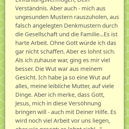
Als Gesellschaft reifen - Ressourcen stärken
Verständnis. Aber auch - mich aus
Unsere Angebote für Deinen Lebensgarten
ungesunden Mustern rauszuholen, aus
Bildung
falsch angelegten Denkmustern durch
die Gesellschaft und die Familie...Es ist
Bildung & Lernen
harte Arbeit. Ohne Gott würde ich das
Leben und Reife 18plus - Das Online-Handbuch
gar nicht schaffen. Aber es lohnt sich.
Vorträge
Als ich zuhause war, ging es mir viel
Beratung
besser. Die Wut war aus meinem
Beratung & Seelsorge
Gesicht. Ich habe ja so eine Wut auf
alles, meine leibliche Mutter, auf viele
Beratung mit dem Leben&Reife18plus-Konzept
Dinge. Aber ich merke, dass Gott,
Beratung via Telefon/Video
Jesus, mich in diese Versöhnung
Zart besaitet - Beratung für Hochsensible
bringen will - auch mit Deiner Hilfe. Es
Beratung für Ihr Büro
wird noch viel Arbeit vor uns liegen,
Brückenzeit - Beratung vor und nach einer