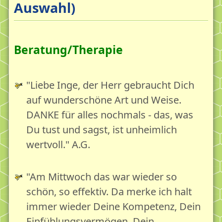
Verbunden mit...
Auswahl)
Kontakt und Anfahrt
Die erschöpfte Gesellschaft
Beratung/Therapie
Die Erschöpfungskrise des Erwachsenen - Die Lage
Erschöpfungsdepression - Depression
"Liebe Inge, der Herr gebraucht Dich
Der erschöpfte Erwachsene
auf wunderschöne Art und Weise.
DANKE für alles nochmals - das, was
Die erschöpfte Gesellschaft
Du tust und sagst, ist unheimlich
Erschöpfung als Aufgabe und Chance
wertvoll." A.G.
Leben & Reife 18plus
Leben & Reife 18plus - Das Ermutigungskonzept
"Am Mittwoch das war wieder so
schön, so effektiv. Da merke ich halt
Lebensgartenpflege mit Bildung, Beratung,
Begegnung
immer wieder Deine Kompetenz, Dein
Einfühlungsvermögen, Dein