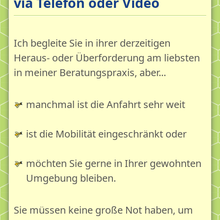
via Telefon oder Video
Verbunden mit...
Kontakt und Anfahrt
Die erschöpfte Gesellschaft
Ich begleite Sie in ihrer derzeitigen
Heraus- oder Überforderung am liebsten
Die Erschöpfungskrise des Erwachsenen - Die Lage
in meiner Beratungspraxis, aber...
Erschöpfungsdepression - Depression
Der erschöpfte Erwachsene
manchmal ist die Anfahrt sehr weit
Die erschöpfte Gesellschaft
Erschöpfung als Aufgabe und Chance
ist die Mobilität eingeschränkt oder
Leben & Reife 18plus
möchten Sie gerne in Ihrer gewohnten
Leben & Reife 18plus - Das Ermutigungskonzept
Umgebung bleiben.
Lebensgartenpflege mit Bildung, Beratung,
Begegnung
Sie müssen keine große Not haben, um