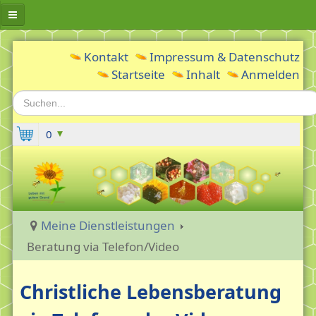
Erwachsenleben gUG
Kontakt
Impressum & Datenschutz
Startseite
Inhalt
Anmelden
Aktuelles
Suchen...
Inge Westermann
Berufliche Vita
0
Meine Geschichte
Meine Motivation: Gesundheit fördern -
Depression vorbeugen
Gründung und Zweck
Meine Dienstleistungen
Fördern & Mitmachen
Beratung via Telefon/Video
Gästebuch
Christliche Lebensberatung
Spenden