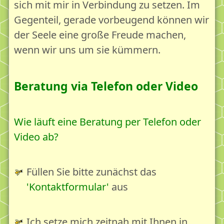
Als Gesellschaft reifen - Ressourcen stärken
sich mit mir in Verbindung zu setzen. Im
Gegenteil, gerade vorbeugend können wir
Unsere Angebote für Deinen Lebensgarten
der Seele eine große Freude machen,
Bildung
wenn wir uns um sie kümmern.
Bildung & Lernen
Leben und Reife 18plus - Das Online-Handbuch
Beratung via Telefon oder Video
Vorträge
Beratung
Wie läuft eine Beratung per Telefon oder
Beratung & Seelsorge
Video ab?
Beratung mit dem Leben&Reife18plus-Konzept
Beratung via Telefon/Video
Füllen Sie bitte zunächst
das
Zart besaitet - Beratung für Hochsensible
Kontaktformular
au
s
Beratung für Ihr Büro
Ich setze mich zeitnah mit Ihnen in
Brückenzeit - Beratung vor und nach einer