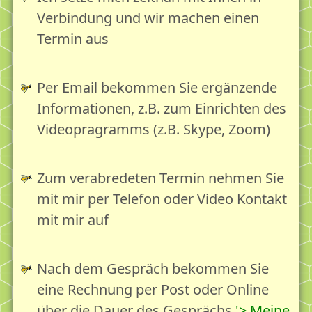
Therapie
Verbindung und wir machen einen
Termin aus
Erntezeit55plus - Beratung für ein gutes Altern
Wenn nichts mehr geht...
Per Email bekommen Sie ergänzende
Begegnung
Informationen, z.B. zum Einrichten des
Vom Wert der Begegnung
Videopragramms (z.B. Skype, Zoom)
Stadtteil und Quartier als Begegnungsraum
"Mein" Eversten
Zum verabredeten Termin nehmen Sie
Kindheit im früheren Eversten
mit mir per Telefon oder Video Kontakt
Mein Engagement in Eversten
mit mir auf
Unsere Angebote im Überblick
Lebensgartenpflege im Überblick
Nach dem Gespräch bekommen Sie
eine Rechnung per Post oder Online
Webshop
über die Dauer des Gesprächs
> Meine