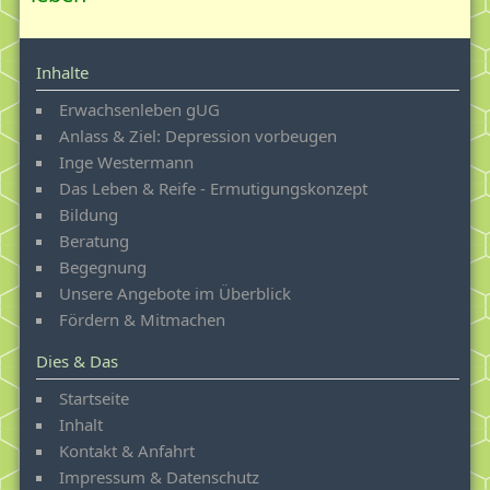
Therapie
Erntezeit55plus - Beratung für ein gutes Altern
Inhalte
Wenn nichts mehr geht...
Erwachsenleben gUG
Anlass & Ziel: Depression vorbeugen
Begegnung
Inge Westermann
Vom Wert der Begegnung
Das Leben & Reife - Ermutigungskonzept
Bildung
Stadtteil und Quartier als Begegnungsraum
Beratung
"Mein" Eversten
Begegnung
Unsere Angebote im Überblick
Kindheit im früheren Eversten
Fördern & Mitmachen
Mein Engagement in Eversten
Dies & Das
Unsere Angebote im Überblick
Startseite
Lebensgartenpflege im Überblick
Inhalt
Kontakt & Anfahrt
Webshop
Impressum & Datenschutz