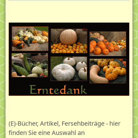
Verbunden mit...
Kontakt und Anfahrt
Die erschöpfte Gesellschaft
Die Erschöpfungskrise des Erwachsenen - Die Lage
Erschöpfungsdepression - Depression
Der erschöpfte Erwachsene
Die erschöpfte Gesellschaft
Erschöpfung als Aufgabe und Chance
Leben & Reife 18plus
Leben & Reife 18plus - Das Ermutigungskonzept
Lebensgartenpflege mit Bildung, Beratung,
(E)-Bücher, Artikel, Fersehbeiträge - hier
Begegnung
finden Sie eine Auswahl an