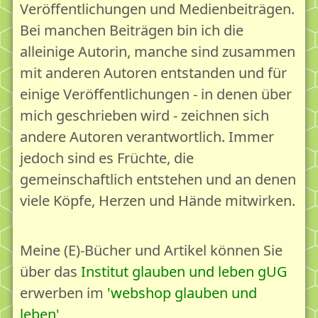
Als Gesellschaft reifen - Ressourcen stärken
Veröffentlichungen und Medienbeiträgen.
Bei manchen Beiträgen bin ich die
Unsere Angebote für Deinen Lebensgarten
alleinige Autorin, manche sind zusammen
Bildung
mit anderen Autoren entstanden und für
Bildung & Lernen
einige Veröffentlichungen - in denen über
Leben und Reife 18plus - Das Online-Handbuch
mich geschrieben wird - zeichnen sich
andere Autoren verantwortlich. Immer
Vorträge
jedoch sind es Früchte, die
Beratung
gemeinschaftlich entstehen und an denen
Beratung & Seelsorge
viele Köpfe, Herzen und Hände mitwirken.
Beratung mit dem Leben&Reife18plus-Konzept
Beratung via Telefon/Video
Meine (E)-Bücher und Artikel können Sie
Zart besaitet - Beratung für Hochsensible
über das
Institut glauben und leben gUG
Beratung für Ihr Büro
erwerben im
webshop glauben und
leben
Brückenzeit - Beratung vor und nach einer